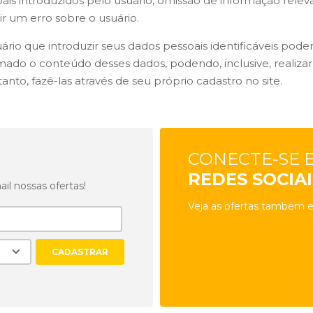
ais introduzidos pelo usuário, omissão de informação rele
ir um erro sobre o usuário.
ário que introduzir seus dados pessoais identificáveis pode
mado o conteúdo desses dados, podendo, inclusive, realizar
tanto, fazê-las através de seu próprio cadastro no site.
CONECTE-SE 
REDES SOCIAI
l nossas ofertas!
Veja as ofertas também e