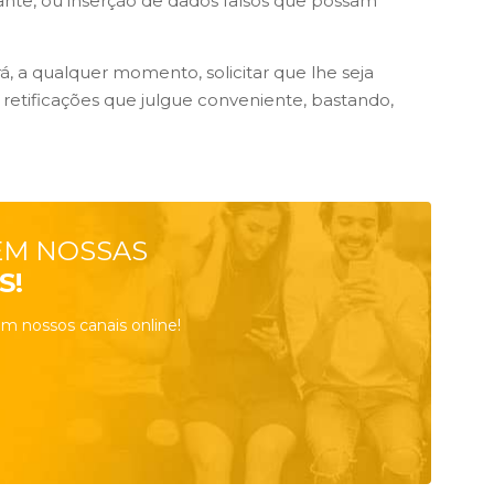
vante, ou inserção de dados falsos que possam
rá, a qualquer momento, solicitar que lhe seja
 retificações que julgue conveniente, bastando,
EM NOSSAS
S!
m nossos canais online!