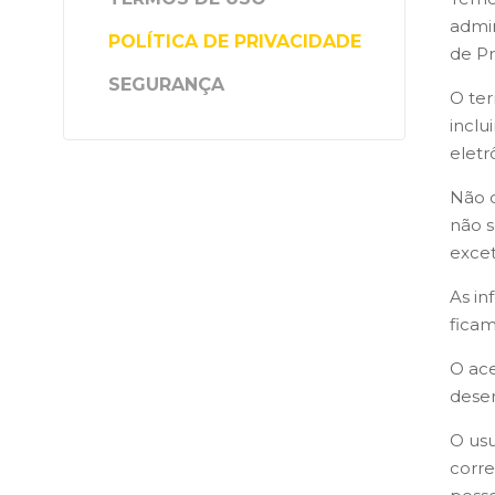
admin
POLÍTICA DE PRIVACIDADE
de Pr
SEGURANÇA
O ter
inclu
eletr
Não c
não s
excet
As in
ficam
O ace
desem
O usu
corre