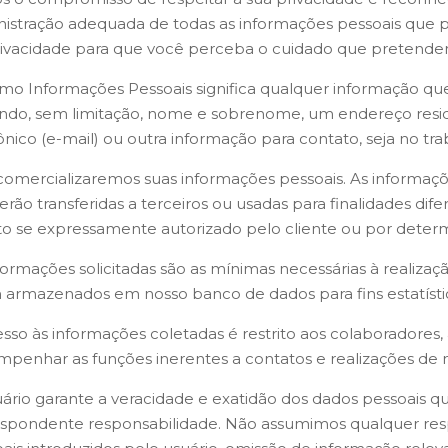
istração adequada de todas as informações pessoais que po
ivacidade para que você perceba o cuidado que pretendem
mo Informações Pessoais significa qualquer informação que 
indo, sem limitação, nome e sobrenome, um endereço resid
ônico (e-mail) ou outra informação para contato, seja no tra
omercializaremos suas informações pessoais. As informaç
erão transferidas a terceiros ou usadas para finalidades dif
o se expressamente autorizado pelo cliente ou por determin
formações solicitadas são as mínimas necessárias à realiza
 armazenados em nosso banco de dados para fins estatís
sso às informações coletadas é restrito aos colaboradores,
penhar as funções inerentes a contatos e realizações de ne
ário garante a veracidade e exatidão dos dados pessoais q
spondente responsabilidade. Não assumimos qualquer resp