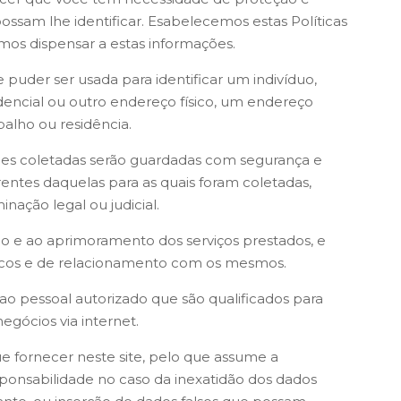
ssam lhe identificar. Esabelecemos estas Políticas
os dispensar a estas informações.
puder ser usada para identificar um indivíduo,
encial ou outro endereço físico, um endereço
balho ou residência.
ões coletadas serão guardadas com segurança e
erentes daquelas para as quais foram coletadas,
ação legal ou judicial.
ção e ao aprimoramento dos serviços prestados, e
ticos e de relacionamento com os mesmos.
 ao pessoal autorizado que são qualificados para
gócios via internet.
ue fornecer neste site, pelo que assume a
onsabilidade no caso da inexatidão dos dados