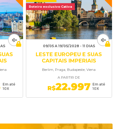
Roteiro exclusivo Cativa
IAS
09/05 A 19/05/2028 - 11 DIAS
SUAS
LESTE EUROPEU E SUAS
AIS
CAPITAIS IMPERIAIS
iena
Berlim, Praga, Budapeste, Viena
A PARTIR DE
6
22.997
Em até
Em até
R$
10X
10X