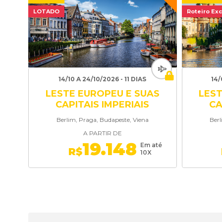
LOTADO
Roteiro Exc
14/10 A 24/10/2026 - 11 DIAS
14/
LESTE EUROPEU E SUAS
LEST
CAPITAIS IMPERIAIS
CA
Berlim, Praga, Budapeste, Viena
Berl
A PARTIR DE
19.148
Em até
R$
10X