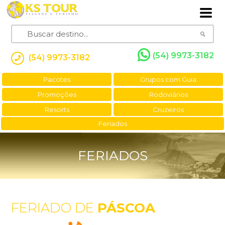
(54) 9973-3182
(54) 9973-3182
Pacotes
Grupos com Guia
Promoções
Rodoviários
Resorts
Cruzeiros
Feriados
FERIADOS
FERIADO DE
PÁSCOA