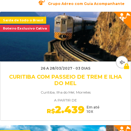
Grupo Aéreo com Guia Acompanhante
Saída de todo o Brasil
Roteiro Exclusivo Cativa
26 A 28/03/2027 - 03 DIAS
CURITIBA COM PASSEIO DE TREM E ILHA
DO MEL
Curitiba, Ilha do Mel, Morretes
A PARTIR DE
2.439
Em até
R$
10X