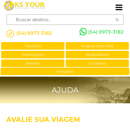
(54) 9973-3182
(54) 9973-3182
Pacotes
Grupos com Guia
Promoções
Rodoviários
Resorts
Cruzeiros
Feriados
AJUDA
AVALIE SUA VIAGEM