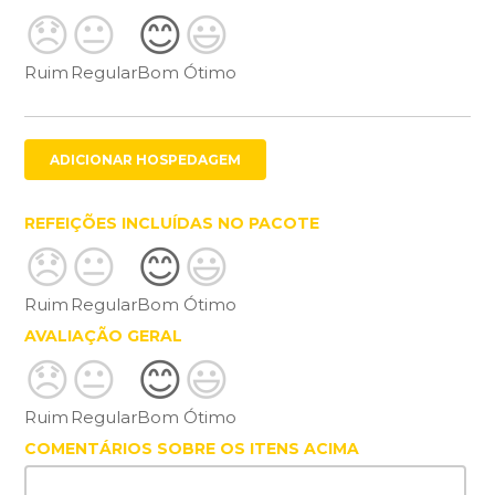
😞
😐
😊
😃
Ruim
Regular
Bom
Ótimo
ADICIONAR HOSPEDAGEM
REFEIÇÕES INCLUÍDAS NO PACOTE
😞
😐
😊
😃
Ruim
Regular
Bom
Ótimo
AVALIAÇÃO GERAL
😞
😐
😊
😃
Ruim
Regular
Bom
Ótimo
COMENTÁRIOS SOBRE OS ITENS ACIMA