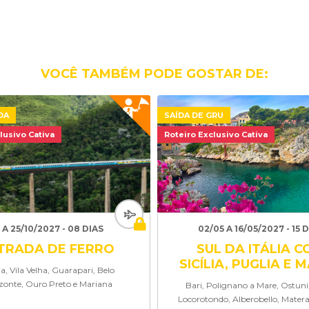
WhatsApp
E-mail
VOCÊ TAMBÉM PODE GOSTAR DE:
OA
SAÍDA DE GRU
lusivo Cativa
Roteiro Exclusivo Cativa
 A 25/10/2027 - 08 DIAS
02/05 A 16/05/2027 - 15 
TRADA DE FERRO
SUL DA ITÁLIA 
SICÍLIA, PUGLIA E 
ia, Vila Velha, Guarapari, Belo
zonte, Ouro Preto e Mariana
Bari, Polignano a Mare, Ostuni,
Locorotondo, Alberobello, Matera