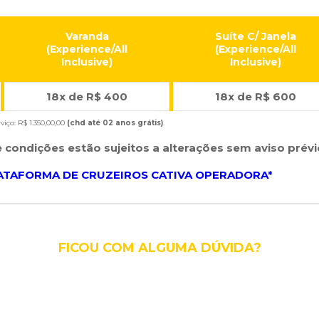
Varanda
Suíte C/ Janela
(Experience/All
(Experience/All
Inclusive)
Inclusive)
18x de R$ 400
18x de R$ 600
viço: R$ 1.350,00,00
(chd até 02 anos g
rátis
)
.
e condições estão sujeitos a alterações sem aviso prévi
LATAFORMA DE CRUZEIROS CATIVA OPERADORA*
FICOU COM ALGUMA DÚVIDA?
Envie um
Envie um