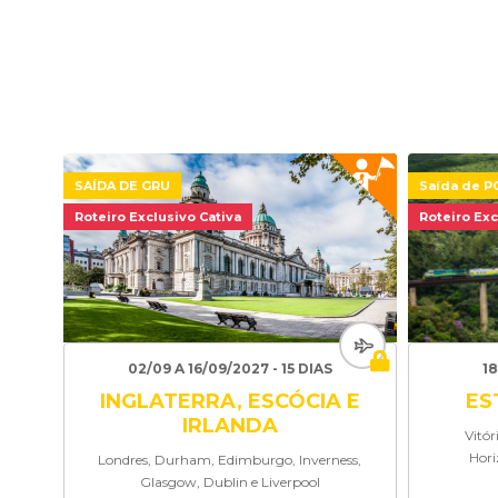
SAÍDA DE GRU
Saída de P
Roteiro Exclusivo Cativa
Roteiro Exc
02/09 A 16/09/2027 - 15 DIAS
18
INGLATERRA, ESCÓCIA E
ES
IRLANDA
Vitór
Hori
Londres, Durham, Edimburgo, Inverness,
Glasgow, Dublin e Liverpool