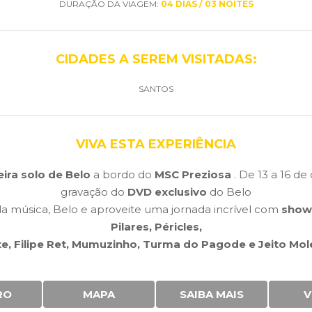
DURAÇÃO DA VIAGEM:
04 DIAS / 03 NOITES
CIDADES A SEREM VISITADAS:
SANTOS
VIVA ESTA EXPERIÊNCIA
eira solo de Belo
a bordo do
MSC Preziosa
. De 13 a 16 d
gravação do
DVD exclusivo
do Belo
 música, Belo e aproveite uma jornada incrível com
shows
Pilares, Péricles,
te, Filipe Ret, Mumuzinho, Turma do Pagode e Jeito Mol
RO
MAPA
SAIBA MAIS
V