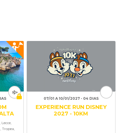
DIAS
07/01 A 10/01/2027 - 04 DIAS
COM
EXPERIENCE RUN DISNEY
MALTA
2027 - 10KM
 Lecce,
, Tropea,