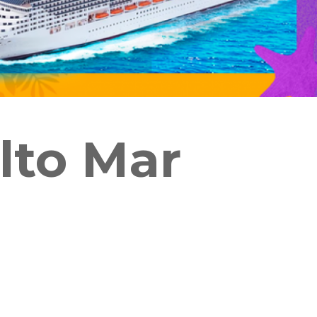
lto Mar
Dúvidas?