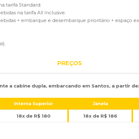
a tarifa Standard.
idas na tarifa All Inclusive.
bidas + embarque e desembarque prioritário + espaço excl
l).
PREÇOS
nte a cabine dupla, embarcando em Santos, a partir de
Interna Superior
Janela
18x de R$ 180
18x de R$ 186