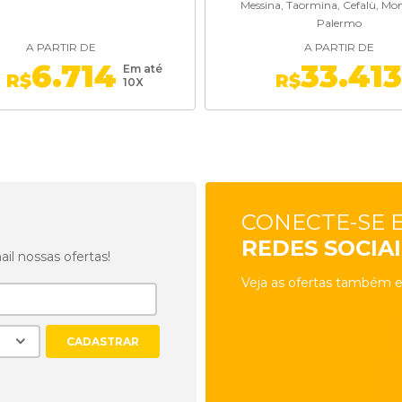
Messina, Taormina, Cefalù, Mon
Palermo
A PARTIR DE
A PARTIR DE
6.714
33.41
Em até
R$
R$
10X
CONECTE-SE 
REDES SOCIAI
l nossas ofertas!
Veja as ofertas também e