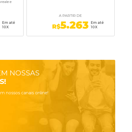
reale e
A PARTIR DE
3
5.263
Em até
Em até
R$
10X
10X
EM NOSSAS
S!
m nossos canais online!