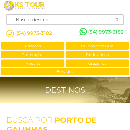
(54) 9973-3182
(54) 9973-3182
Pacotes
Grupos com Guia
Promoções
Rodoviários
Resorts
Cruzeiros
Feriados
DESTINOS
BUSCA POR
PORTO DE
GALINHAS